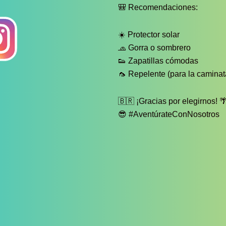
🎒 Recomendaciones:
☀️ Protector solar
🧢 Gorra o sombrero
👟 Zapatillas cómodas
🦟 Repelente (para la caminat
🇧🇷 ¡Gracias por elegirnos! 
😎 #AventúrateConNosotros