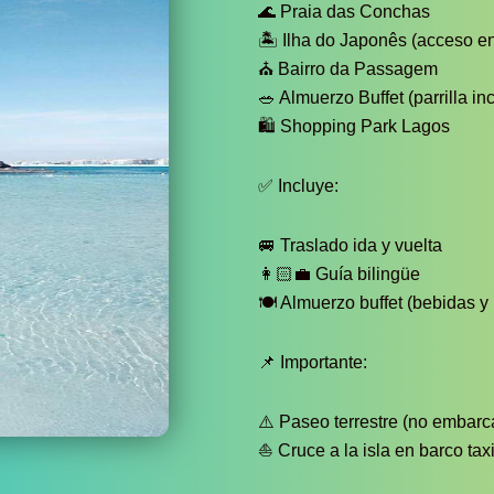
🌊 Praia das Conchas
🏝 Ilha do Japonês (acceso en
⛪ Bairro da Passagem
🥗 Almuerzo Buffet (parrilla in
🛍 Shopping Park Lagos
✅ Incluye:
🚐 Traslado ida y vuelta
👩🏻‍💼 Guía bilingüe
🍽 Almuerzo buffet (bebidas y 
📌 Importante:
⚠️ Paseo terrestre (no embarc
⛵ Cruce a la isla en barco taxi